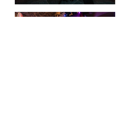
POSTED IN
WEDDINGS
SHOW
0 COMMENTS
Add a comment...